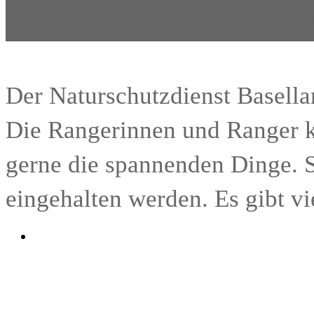
Willkommen bei
Der Naturschutzdienst Basella
Die Rangerinnen und Ranger k
gerne die spannenden Dinge. S
eingehalten werden. Es gibt vi
25. JUNI 2026
Binationale Junior Ranger Olympiade im
Bei schönstem Wetter haben am Samstag, 20. Jun