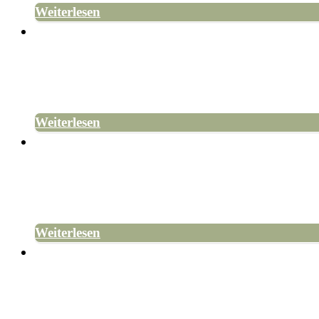
Weiterlesen
16. JUNI 2026
Heidespaziergang zum Eisvogel
Der Eisvogel – pfeilschneller Jäger an der Birs Bl
Weiterlesen
12. MÄRZ 2026
So viele Märzenbecher wie nie zuvor
Der Märzenbecher ist in vielen Gärten beliebt, 
Weiterlesen
17. FEBRUAR 2026
Termine Spaziergänge 2026 aufgeschaltet